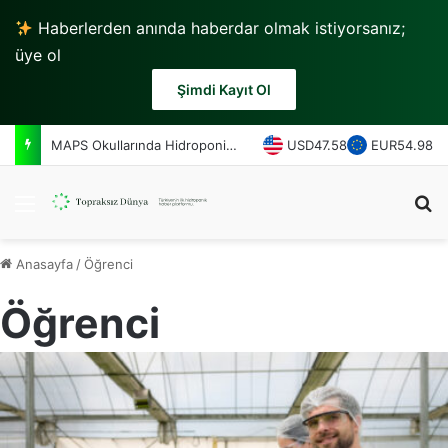
Haberlerden anında haberdar olmak istiyorsanız;
üye ol
Şimdi Kayıt Ol
MAPS Okullarında Hidroponik Sistem ile Taze Marul Üretimi
USD
47.58
EUR
54.98
Menü
A
Anasayfa
/
Öğrenci
Öğrenci