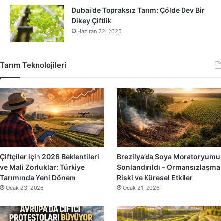
Dubai’de Topraksız Tarım: Çölde Dev Bir
Dikey Çiftlik
Haziran 22, 2025
Tarım Teknolojileri
Çiftçiler için 2026 Beklentileri
Brezilya’da Soya Moratoryumu
ve Mali Zorluklar: Türkiye
Sonlandırıldı – Ormansızlaşma
Tarımında Yeni Dönem
Riski ve Küresel Etkiler
Ocak 23, 2026
Ocak 21, 2026