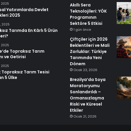
, 2025
Akıllı Sera
al Yatırımlarda Devlet
Teknolojileri: YÖK
leri 2025
Programının
Sektöre 5 Etkisi
1, 2025
1 gün önce
sız Tarımda En Kârlı 5 Ürün
eri?
Çiftçiler için 2026
Beklentileri ve Mali
, 2025
e’de Topraksız Tarım
Zorluklar: Türkiye
mı ve Getirisi
Tarımında Yeni
Dönem
, 2025
Ocak 23, 2026
 Topraksız Tarım Tesisi
n 5 Ülke
Brezilya’da Soya
Moratoryumu
Sonlandırıldı –
Ormansızlaşma
Riski ve Küresel
Etkiler
Ocak 21, 2026