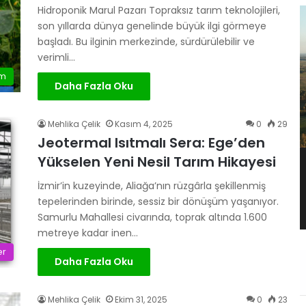
Hidroponik Marul Pazarı Topraksız tarım teknolojileri,
son yıllarda dünya genelinde büyük ilgi görmeye
başladı. Bu ilginin merkezinde, sürdürülebilir ve
verimli…
ım
Daha Fazla Oku
Mehlika Çelik
Kasım 4, 2025
0
29
Jeotermal Isıtmalı Sera: Ege’den
Yükselen Yeni Nesil Tarım Hikayesi
İzmir’in kuzeyinde, Aliağa’nın rüzgârla şekillenmiş
tepelerinden birinde, sessiz bir dönüşüm yaşanıyor.
Samurlu Mahallesi civarında, toprak altında 1.600
metreye kadar inen…
er
Daha Fazla Oku
Mehlika Çelik
Ekim 31, 2025
0
23