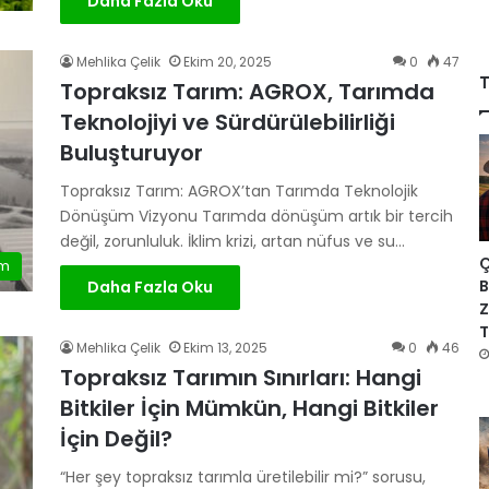
Daha Fazla Oku
Mehlika Çelik
Ekim 20, 2025
0
47
T
Topraksız Tarım: AGROX, Tarımda
Teknolojiyi ve Sürdürülebilirliği
Buluşturuyor
Topraksız Tarım: AGROX’tan Tarımda Teknolojik
Dönüşüm Vizyonu Tarımda dönüşüm artık bir tercih
değil, zorunluluk. İklim krizi, artan nüfus ve su…
Ç
ım
B
Daha Fazla Oku
Z
T
Mehlika Çelik
Ekim 13, 2025
0
46
Topraksız Tarımın Sınırları: Hangi
Bitkiler İçin Mümkün, Hangi Bitkiler
İçin Değil?
“Her şey topraksız tarımla üretilebilir mi?” sorusu,