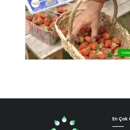
Vid
En Çok