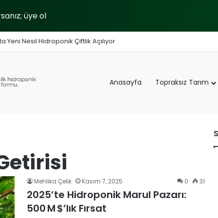
anız; üye ol
 Yeni Nesil Hidroponik Çiftlik Açılıyor
Anasayfa
Topraksız Tarım
S
etirisi
Mehlika Çelik
Kasım 7, 2025
0
31
2025’te Hidroponik Marul Pazarı:
500 M $’lık Fırsat