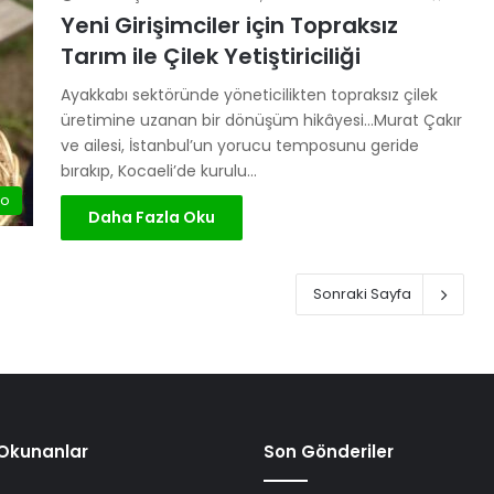
Yeni Girişimciler için Topraksız
Tarım ile Çilek Yetiştiriciliği
Ayakkabı sektöründe yöneticilikten topraksız çilek
üretimine uzanan bir dönüşüm hikâyesi…Murat Çakır
ve ailesi, İstanbul’un yorucu temposunu geride
bırakıp, Kocaeli’de kurulu…
eo
Daha Fazla Oku
Sonraki Sayfa
 Okunanlar
Son Gönderiler