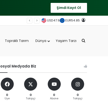
Şimdi Kayıt Ol
Giriş
USD
47.6
EUR
54.85
Arama Sonu
Topraklı Tarım
Dünya
Yaşam Tarzı
osyal Medyada Biz
0
0
0
0
Üye
Takipçi
Abone
Takipçi