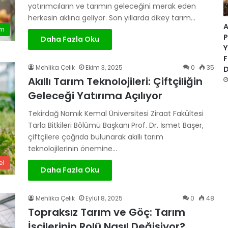
yatırımcıların ve tarımın geleceğini merak eden
herkesin aklına geliyor. Son yıllarda dikey tarım…
A
ım
P
Daha Fazla Oku
Y
F
Mehlika Çelik
Ekim 3, 2025
0
35
D
Akıllı Tarım Teknolojileri: Çiftçiliğin
Geleceği Yatırıma Açılıyor
Tekirdağ Namık Kemal Üniversitesi Ziraat Fakültesi
Tarla Bitkileri Bölümü Başkanı Prof. Dr. İsmet Başer,
çiftçilere çağrıda bulunarak akıllı tarım
teknolojilerinin önemine…
el
Daha Fazla Oku
Mehlika Çelik
Eylül 8, 2025
0
48
Topraksız Tarım ve Göç: Tarım
İşçilerinin Rolü Nasıl Değişiyor?