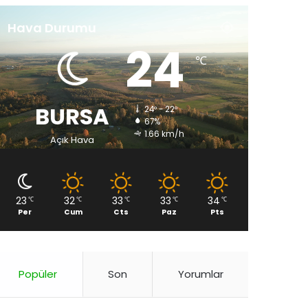
Hava Durumu
24
℃
BURSA
24º - 22º
67%
1.66 km/h
Açık Hava
23
32
33
33
34
℃
℃
℃
℃
℃
Per
Cum
Cts
Paz
Pts
Popüler
Son
Yorumlar