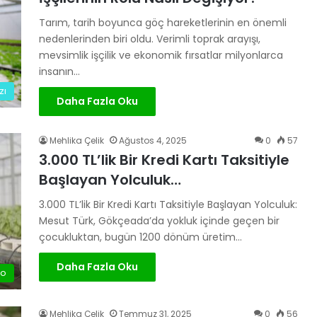
Tarım, tarih boyunca göç hareketlerinin en önemli
nedenlerinden biri oldu. Verimli toprak arayışı,
mevsimlik işçilik ve ekonomik fırsatlar milyonlarca
insanın…
zı
Daha Fazla Oku
Mehlika Çelik
Ağustos 4, 2025
0
57
3.000 TL’lik Bir Kredi Kartı Taksitiyle
Başlayan Yolculuk…
3.000 TL’lik Bir Kredi Kartı Taksitiyle Başlayan Yolculuk:
Mesut Türk, Gökçeada’da yokluk içinde geçen bir
çocukluktan, bugün 1200 dönüm üretim…
Daha Fazla Oku
eo
Mehlika Çelik
Temmuz 31, 2025
0
56