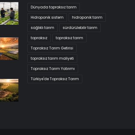
Dünyada topraksız tarım
Hidroponik sistem
hidroponik tarım
sağlıklı tarım
sürdürülebilir tarım
topraksız
topraksız tarım
Topraksız Tarım Getirisi
topraksız tarım maliyeti
Topraksız Tarım Yatırımı
Türkiye'de Topraksız Tarım