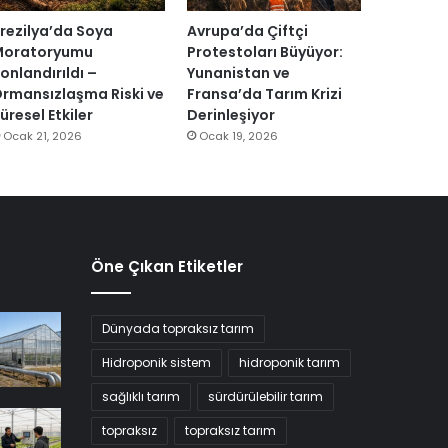
rezilya’da Soya
Avrupa’da Çiftçi
Moratoryumu
Protestoları Büyüyor:
onlandırıldı –
Yunanistan ve
rmansızlaşma Riski ve
Fransa’da Tarım Krizi
üresel Etkiler
Derinleşiyor
Ocak 21, 2026
Ocak 19, 2026
Öne Çıkan Etiketler
Dünyada topraksız tarım
Hidroponik sistem
hidroponik tarım
sağlıklı tarım
sürdürülebilir tarım
topraksız
topraksız tarım