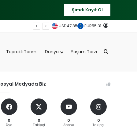
Şimdi Kayıt Ol
Giriş
USD
47.85
EUR
55.31
Arama Sonu
Topraklı Tarım
Dünya
Yaşam Tarzı
osyal Medyada Biz
0
0
0
0
Üye
Takipçi
Abone
Takipçi