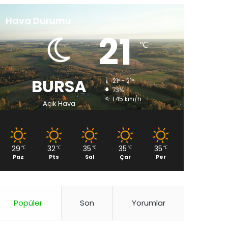
Hava Durumu
21
℃
BURSA
21º - 21º
73%
1.45 km/h
Açık Hava
29
32
35
35
35
℃
℃
℃
℃
℃
Paz
Pts
Sal
Çar
Per
Popüler
Son
Yorumlar