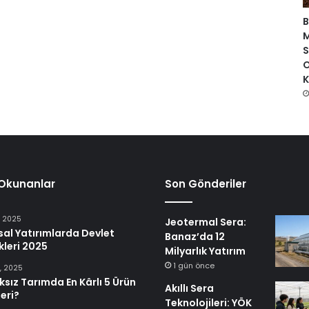
B
S
O
K
 Okunanlar
Son Gönderiler
, 2025
Jeotermal Sera:
al Yatırımlarda Devlet
Banaz’da 12
leri 2025
Milyarlık Yatırım
1 gün önce
1, 2025
sız Tarımda En Kârlı 5 Ürün
Akıllı Sera
eri?
Teknolojileri: YÖK