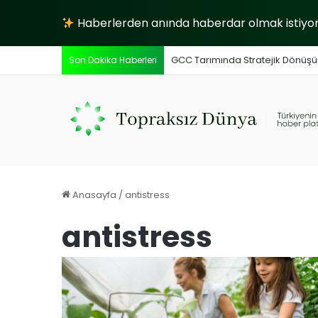
Haberlerden anında haberdar olmak istiyors
GCC Tarımında Stratejik Dönüşüm:
Son Dakika Haberleri
Anasayfa
/
antistress
antistress