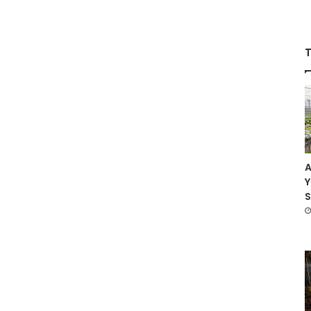
T
A
Y
S