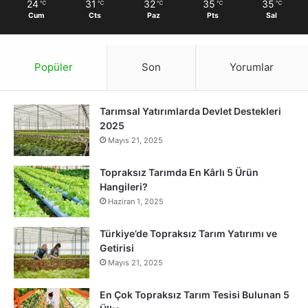
24
31
32
35
35
℃
℃
℃
℃
℃
Cum
Cts
Paz
Pts
Sal
Popüler
Son
Yorumlar
Tarımsal Yatırımlarda Devlet Destekleri
2025
Mayıs 21, 2025
Topraksız Tarımda En Kârlı 5 Ürün
Hangileri?
Haziran 1, 2025
Türkiye’de Topraksız Tarım Yatırımı ve
Getirisi
Mayıs 21, 2025
En Çok Topraksız Tarım Tesisi Bulunan 5