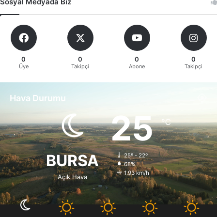
Sosyal Medyada Biz
0
0
0
0
Üye
Takipçi
Abone
Takipçi
Hava Durumu
25
℃
BURSA
25º - 22º
68%
1.93 km/h
Açık Hava