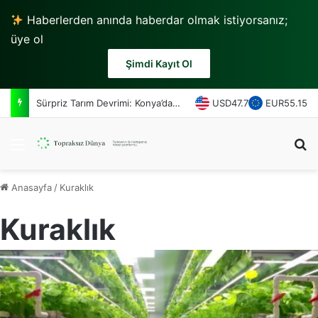
Haberlerden anında haberdar olmak istiyorsanız;
üye ol
Şimdi Kayıt Ol
Sürpriz Tarım Devrimi: Konya’da Topraksız Safran Üretimi Başladı!
USD
47.7
EUR
55.15
Menü
A
Anasayfa
/
Kuraklık
Kuraklık